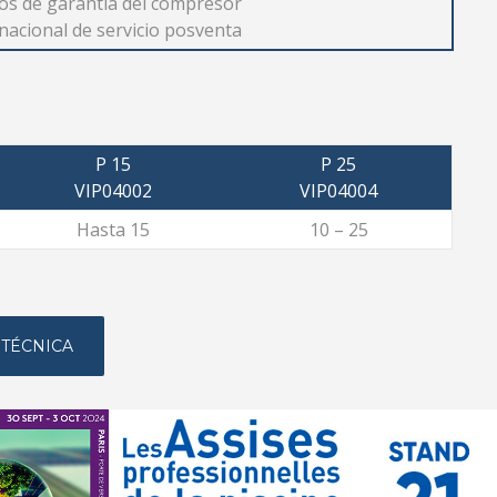
os de garantía del compresor
nacional de servicio posventa
P 15
P 25
VIP04002
VIP04004
Hasta 15
10 – 25
 TÉCNICA
febrero 19, 2024
VENGA AL ASSISES