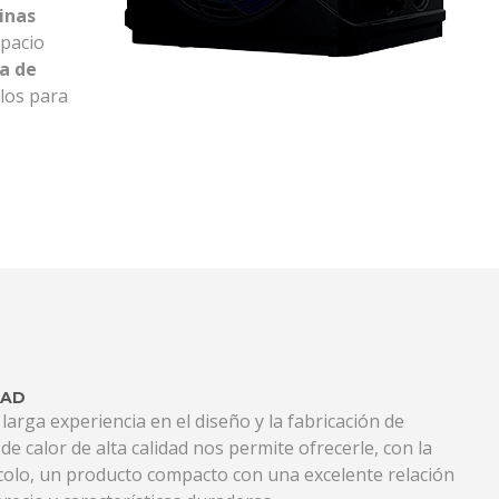
cinas
spacio
a de
los para
DAD
larga experiencia en el diseño y la fabricación de
e calor de alta calidad nos permite ofrecerle, con la
olo, un producto compacto con una excelente relación