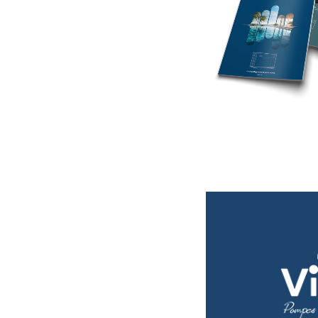
septiem
NUEVO CA
N