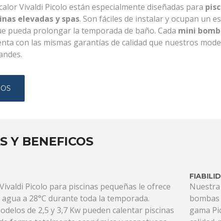
alor Vivaldi Picolo están especialmente diseñadas para
pis
inas elevadas y spas
. Son fáciles de instalar y ocupan un e
ue pueda prolongar la temporada de baño. Cada
mini bomb
nta con las mismas garantías de calidad que nuestros mode
andes.
NOS
S Y BENEFICOS
FIABILI
ivaldi Picolo para piscinas pequeñas le ofrece
Nuestra 
n agua a 28°C durante toda la temporada.
bombas d
delos de 2,5 y 3,7 Kw pueden calentar piscinas
gama Pic