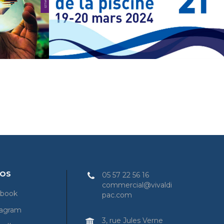
 FERIA
PROFESSIONNELLES DE
024
LA PISCINE
Noticias
NOS
05 57 22 56 16
commercial@vivaldi
book
pac.com
tagram
3, rue Jules Verne