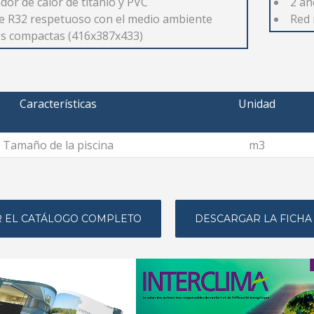
dor de calor de titanio y PVC
2 añ
e R32 respetuoso con el medio ambiente
Red 
s compactas (416x387x433)
Características
Unidad
Tamaño de la piscina
m3
 EL CATÁLOGO COMPLETO
DESCARGAR LA FICHA
mayo 24, 2024