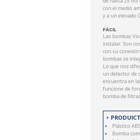
de hasta 25 m3
con el medio am
y a un elevado 
FÁCIL
Las bombas Viva
instalar. Son c
con su conexión
bombas se integ
Lo que nos dife
un detector de
encuentra en la
funcione de fo
bomba de filtrac
+
PRODUIC
Plástico AB
Bomba compa