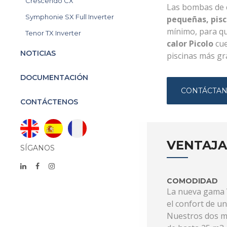
Crescendo CX
Las bombas de c
Symphonie SX Full Inverter
pequeñas, pisc
mínimo, para q
Tenor TX Inverter
calor Picolo
cue
NOTICIAS
piscinas más gr
DOCUMENTACIÓN
CONTÁCTA
CONTÁCTENOS
VENTAJA
SÍGANOS
COMODIDAD
La nueva gama V
el confort de u
Nuestros dos mo