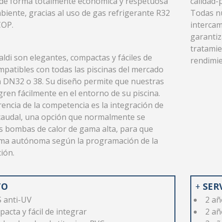
 de forma totalmente económica y respetuosa
calidad-
biente, gracias al uso de gas refrigerante R32
Todas n
COP.
intercam
garantiz
tratamie
ldi son elegantes, compactas y fáciles de
rendimie
ompatibles con todas las piscinas del mercado
 DN32 o 38. Su diseño permite que nuestras
ren fácilmente en el entorno de su piscina.
rencia de la competencia es la integración de
 caudal, una opción que normalmente se
s bombas de calor de gama alta, para que
rma autónoma según la programación de la
ión.
TO
+
SER
S anti-UV
2 añ
cta y fácil de integrar
2 añ