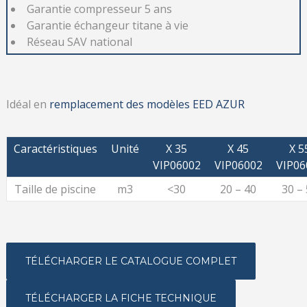
Garantie compresseur 5 ans
Garantie échangeur titane à vie
Réseau SAV national
Idéal en
remplacement des modèles EED AZUR
Caractéristiques
Unité
X 35
X 45
X 5
VIP06002
VIP06002
VIP06
Taille de piscine
m3
<30
20 – 40
30 –
TÉLÉCHARGER LE CATALOGUE COMPLET
TÉLÉCHARGER LA FICHE TECHNIQUE