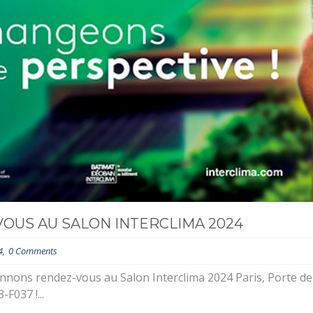
OUS AU SALON INTERCLIMA 2024
4
0 Comments
nons rendez-vous au Salon Interclima 2024 Paris, Porte de 
F037 !...