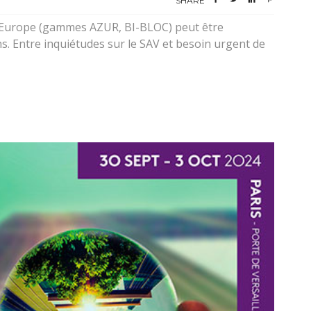
SHARE
 EED Europe (gammes AZUR, BI-BLOC) peut être
. Entre inquiétudes sur le SAV et besoin urgent de