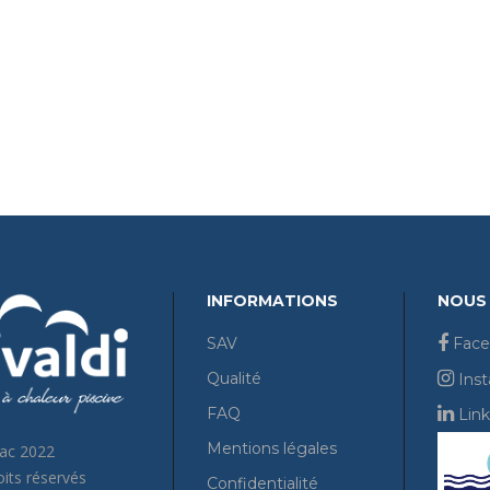
INFORMATIONS
NOUS 
SAV
Face
Qualité
Ins
FAQ
Link
Mentions légales
Pac 2022
its réservés
Confidentialité