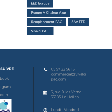
EED Europe
Pompe À Chaleur Azur
Remplacement PAC
SAV EED
Vivaldi PAC.
SUIVRE
05 57 22 56 16
commercial@vivaldi
book
pac.com
tagram
3, rue Jules Verne
edIn
33185 Le Haillan
Lundi - Vendredi